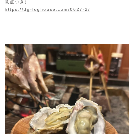
意点つき）
https://dg-loghouse.com/0627-2/