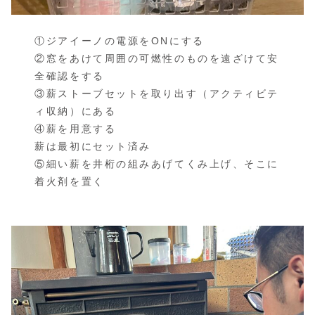
①ジアイーノの電源をONにする
②窓をあけて周囲の可燃性のものを遠ざけて安
全確認をする
③薪ストーブセットを取り出す（アクティビテ
ィ収納）にある
④薪を用意する
薪は最初にセット済み
⑤細い薪を井桁の組みあげてくみ上げ、そこに
着火剤を置く