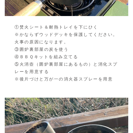
①焚火シート＆耐熱トレイを下にひく
※かならずウッドデッキを保護してください。
火事の原因になります。
③囲炉裏部屋の炭を使う
④ＢＢＱキットを組み立てる
⑤火消壺（囲炉裏部屋にあるもの）と消化スプ
レーを用意する
※後片づけと万が一の消火器スプレーを用意