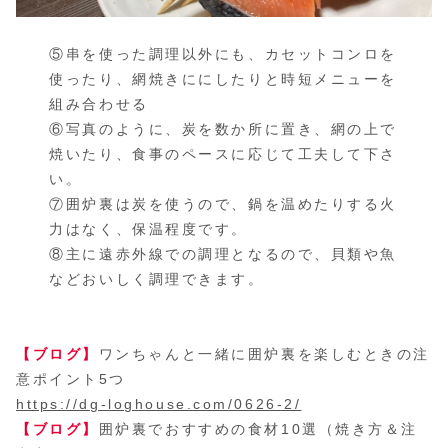
⑤串を使った調理以外にも、カセットコンロを
使ったり、網焼きににしたりと時短メニューを
組み合わせる
⑥写真のように、炭を数か所に置き、網の上で
焼いたり、食事のペースに応じて工夫して下さ
い。
⑦囲炉裏は炭を使うので、鍋を温めたりする火
力はなく、保温程度です。
⑧主に遠赤外線での調理となるので、貝類や魚
などおいしく調理できます。
【ブログ】
ワンちゃんと一緒に囲炉裏を楽しむときの注
意ポイント5つ
https://dg-loghouse.com/0626-2/
【ブログ】
囲炉裏でおすすめの食材10選（焼き方＆注