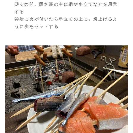
③その間、囲炉裏の中に網や串立てなどを用意
する
④炭に火が付いたら串立ての上に、炭上げるよ
うに炭をセットする