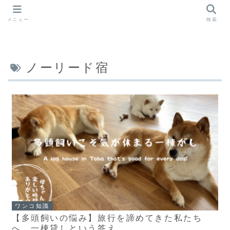
メニュー
検索
ノーリード宿
ワンコ知識
【多頭飼いの悩み】旅行を諦めてきた私たち
へ。一棟貸しという答え