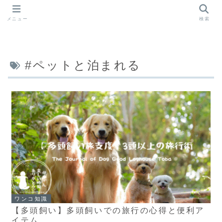
メニュー
検索
#ペットと泊まれる
ワンコ知識
【多頭飼い】多頭飼いでの旅行の心得と便利ア
イテム