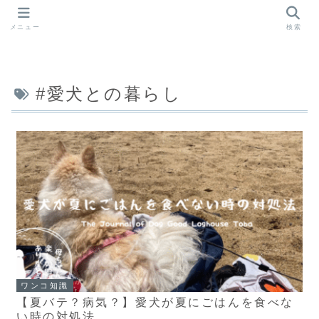
メニュー
検索
#愛犬との暮らし
ワンコ知識
【夏バテ？病気？】愛犬が夏にごはんを食べな
い時の対処法