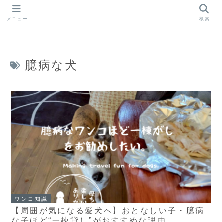
メニュー
検索
臆病な犬
ワンコ知識
【周囲が気になる愛犬へ】おとなしい子・臆病
な子ほど“一棟貸し”がおすすめな理由