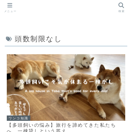
メニュー
検索
頭数制限なし
ワンコ知識
【多頭飼いの悩み】旅行を諦めてきた私たち
へ。一棟貸しという答え