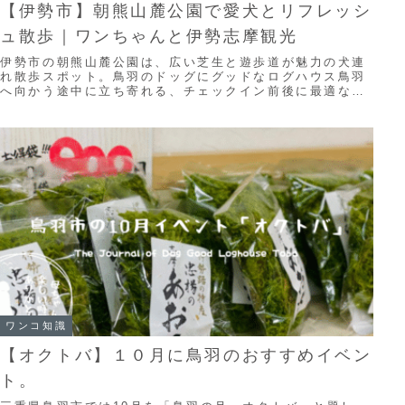
【伊勢市】朝熊山麓公園で愛犬とリフレッシ
ュ散歩｜ワンちゃんと伊勢志摩観光
伊勢市の朝熊山麓公園は、広い芝生と遊歩道が魅力の犬連
れ散歩スポット。鳥羽のドッグにグッドなログハウス鳥羽
へ向かう途中に立ち寄れる、チェックイン前後に最適な公
園を紹介します。
ワンコ知識
【オクトバ】１０月に鳥羽のおすすめイベン
ト。