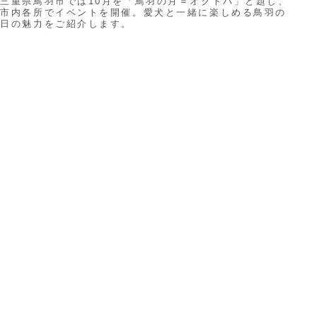
三重県鳥羽市では10月を「鳥羽の月＝オクトバ」と題し、
市内各所でイベントを開催。愛犬と一緒に楽しめる鳥羽の
日の魅力をご紹介します。