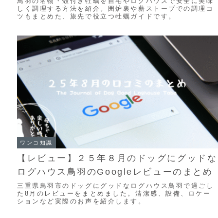
鳥羽の名物・殻付き牡蠣を自宅やログハウスで安全に美味
しく調理する方法を紹介。囲炉裏や薪ストーブでの調理コ
ツもまとめた、旅先で役立つ牡蠣ガイドです。
ワンコ知識
【レビュー】２５年８月のドッグにグッドな
ログハウス鳥羽のGoogleレビューのまとめ
三重県鳥羽市のドッグにグッドなログハウス鳥羽で過ごし
た8月のレビューをまとめました。清潔感、設備、ロケー
ションなど実際のお声を紹介します。